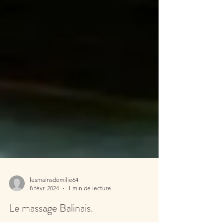
lesmainsdemilie64